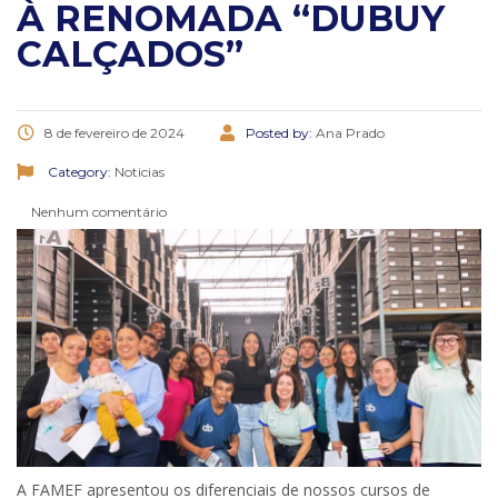
À RENOMADA “DUBUY
CALÇADOS”
8 de fevereiro de 2024
Posted by:
Ana Prado
Category:
Noticias
Nenhum comentário
A FAMEF apresentou os diferenciais de nossos cursos de