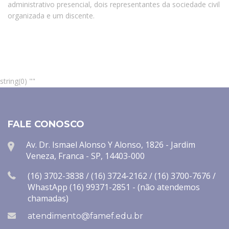
administrativo presencial, dois representantes da sociedade civil
organizada e um discente.
string(0) ""
FALE CONOSCO
Av. Dr. Ismael Alonso Y Alonso, 1826 - Jardim
Veneza, Franca - SP, 14403-000
(16) 3702-3838 / (16) 3724-2162 / (16) 3700-7676 /
WhastApp (16) 99371-2851 - (não atendemos
chamadas)
atendimento@famef.edu.br