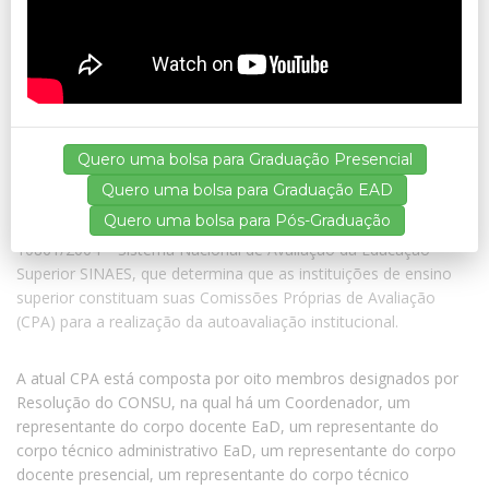
acadêmica e os conselhos superiores da instituição. A CPA é um
órgão com atuação autônoma em relação aos conselhos e
demais órgãos colegiados existentes na instituição de educação
superior e tem por princípio e finalidade contribuir para a
melhoria contínua da instituição em todos os seus aspectos.
Cabe a CPA um olhar crítico e independente sobre a IES, com
vista à sua constante melhoria.
Quero uma bolsa para Graduação Presencial
Quero uma bolsa para Graduação EAD
A FAMEF possui e desenvolve seu projeto de autoavaliação
Quero uma bolsa para Pós-Graduação
institucional adequando-se às determinações da Lei Federal nº.
10861/2004 – Sistema Nacional de Avaliação da Educação
Superior SINAES, que determina que as instituições de ensino
superior constituam suas Comissões Próprias de Avaliação
(CPA) para a realização da autoavaliação institucional.
A atual CPA está composta por oito membros designados por
Resolução do CONSU, na qual há um Coordenador, um
representante do corpo docente EaD, um representante do
corpo técnico administrativo EaD, um representante do corpo
docente presencial, um representante do corpo técnico