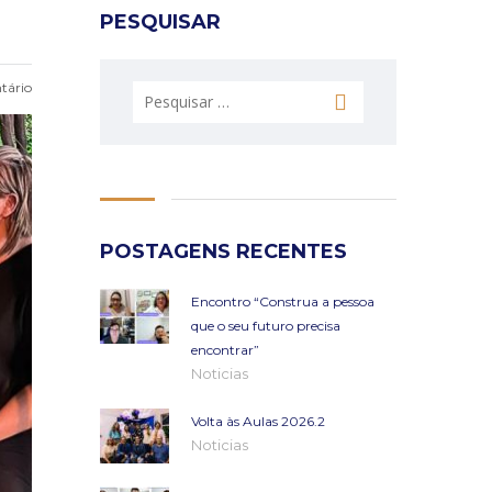
PESQUISAR
ário
Pesquisar
por:
POSTAGENS RECENTES
Encontro “Construa a pessoa
que o seu futuro precisa
encontrar”
Noticias
Volta às Aulas 2026.2
Noticias