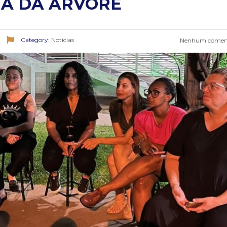
IA DA ÁRVORE
Category:
Noticias
Nenhum coment