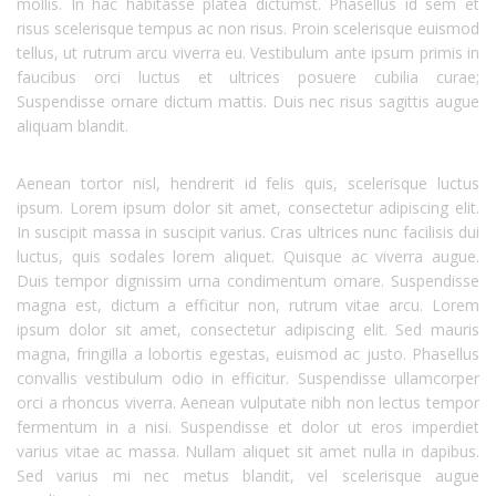
mollis. In hac habitasse platea dictumst. Phasellus id sem et
risus scelerisque tempus ac non risus. Proin scelerisque euismod
tellus, ut rutrum arcu viverra eu. Vestibulum ante ipsum primis in
faucibus orci luctus et ultrices posuere cubilia curae;
Suspendisse ornare dictum mattis. Duis nec risus sagittis augue
aliquam blandit.
Aenean tortor nisl, hendrerit id felis quis, scelerisque luctus
ipsum. Lorem ipsum dolor sit amet, consectetur adipiscing elit.
In suscipit massa in suscipit varius. Cras ultrices nunc facilisis dui
luctus, quis sodales lorem aliquet. Quisque ac viverra augue.
Duis tempor dignissim urna condimentum ornare. Suspendisse
magna est, dictum a efficitur non, rutrum vitae arcu. Lorem
ipsum dolor sit amet, consectetur adipiscing elit. Sed mauris
magna, fringilla a lobortis egestas, euismod ac justo. Phasellus
convallis vestibulum odio in efficitur. Suspendisse ullamcorper
orci a rhoncus viverra. Aenean vulputate nibh non lectus tempor
fermentum in a nisi. Suspendisse et dolor ut eros imperdiet
varius vitae ac massa. Nullam aliquet sit amet nulla in dapibus.
Sed varius mi nec metus blandit, vel scelerisque augue